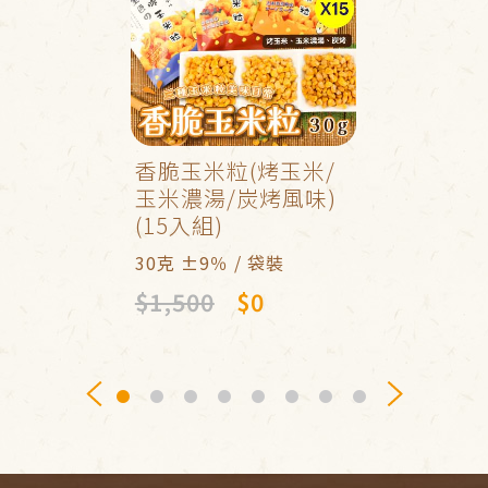
香脆玉米粒(烤玉米/
玉米濃湯/炭烤風味)
(15入組)
30克 ±9％ / 袋裝
$1,500
$0