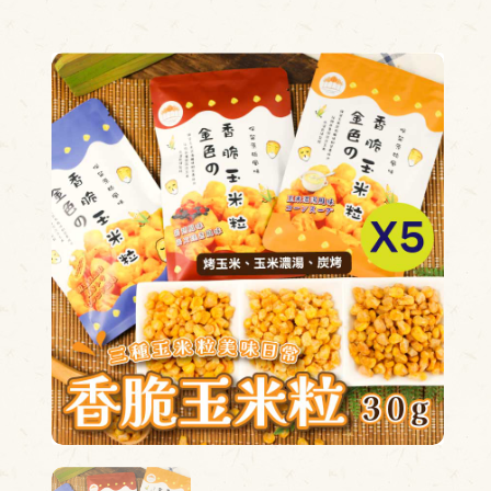
換貨查詢
尋
單查詢
的收藏
物車
B粉絲專頁
INE官方帳號