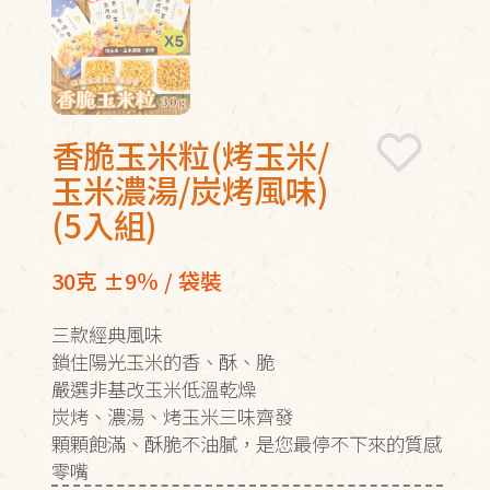
香脆玉米粒(烤玉米/
玉米濃湯/炭烤風味)
(5入組)
30克 ±9％ / 袋裝
三款經典風味
鎖住陽光玉米的香、酥、脆
嚴選非基改玉米低溫乾燥
炭烤、濃湯、烤玉米三味齊發
顆顆飽滿、酥脆不油膩，是您最停不下來的質感
零嘴