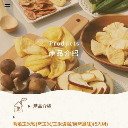
於五桔
新消息
產品介紹
品介紹
驗報告
物須知
產品介紹
絡我們
員中心
香脆玉米粒(烤玉米/玉米濃湯/炭烤風味)(5入組)