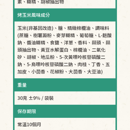
素、糊精、胡椒抽出物
烤玉米風味成分
玉米(非基因改造)、糖、精緻棕櫚油、調味料
(蔗糖、樹薯澱粉、麥芽糊精、葡萄糖、L-麩酸
鈉、醬油糊精、食鹽、洋蔥、香料、蒜頭、蒜
頭抽出物、黃豆水解蛋白、棕櫚油、二氧化
矽、胡椒、地瓜粉、5-次黃嘌呤核苷磷酸二
鈉、5-鳥嘌呤核苷磷酸二鈉、肉桂、丁香、五
加皮、小茴香、花椒粉、大茴香、大豆油)
重量
30克 ±9％ / 袋裝
保存期限
常溫10個月