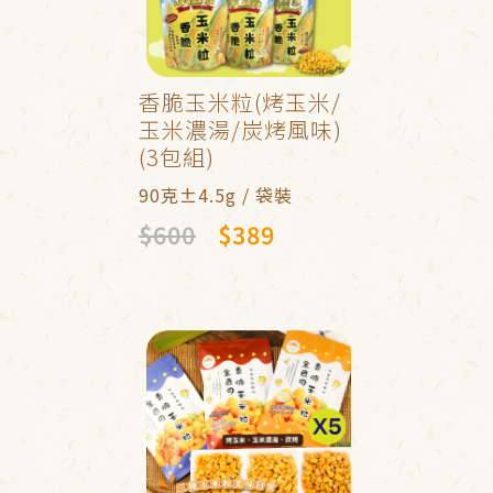
香脆玉米粒(烤玉米/
玉米濃湯/炭烤風味)
(3包組)
90克±4.5g / 袋裝
$600
$389