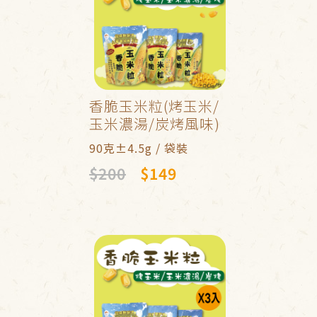
香脆玉米粒(烤玉米/
玉米濃湯/炭烤風味)
90克±4.5g / 袋裝
$200
$149