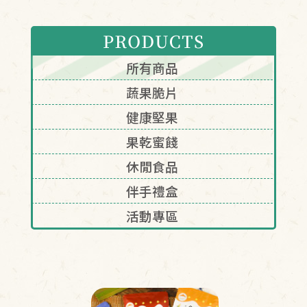
換貨查詢
尋
所有商品
蔬果脆片
單查詢
健康堅果
的收藏
果乾蜜餞
物車
休閒食品
伴手禮盒
活動專區
B粉絲專頁
INE官方帳號