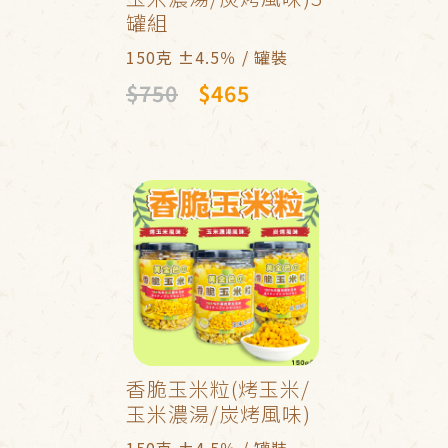
罐組
150克 ±4.5％ / 罐裝
$750
$465
香脆玉米粒(烤玉米/
玉米濃湯/炭烤風味)