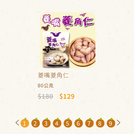
菱嘴菱角仁
80公克
$180
$129
1
2
3
4
5
6
7
8
9