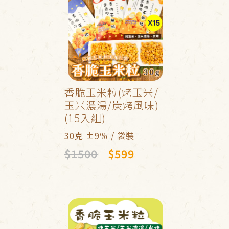
香脆玉米粒(烤玉米/
玉米濃湯/炭烤風味)
(15入組)
30克 ±9％ / 袋裝
$1500
$599