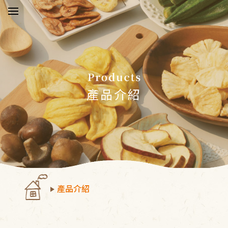
於五桔
新消息
產品介紹
品介紹
驗報告
物須知
產品介紹
絡我們
員中心