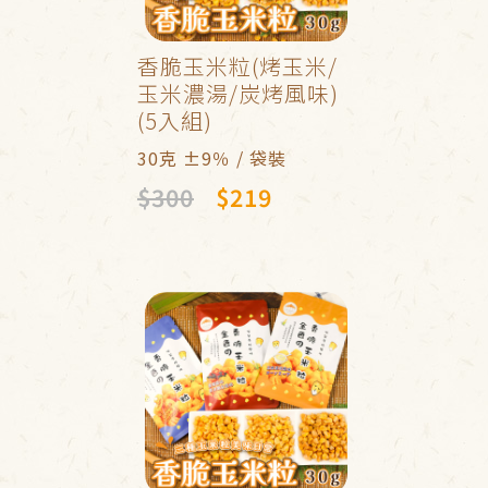
香脆玉米粒(烤玉米/
玉米濃湯/炭烤風味)
(5入組)
30克 ±9％ / 袋裝
$300
$219