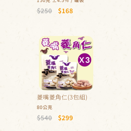
150克 ±4.5％ / 罐裝
$250
$168
菱嘴菱角仁(3包組)
80公克
$540
$299