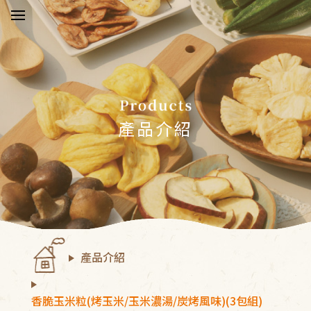
於五桔
新消息
產品介紹
品介紹
驗報告
物須知
產品介紹
絡我們
員中心
香脆玉米粒(烤玉米/玉米濃湯/炭烤風味)(3包組)