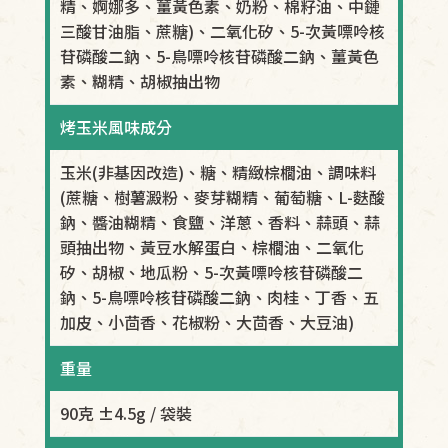
精、婀娜多、薑黃色素、奶粉、棉籽油、中鏈
三酸甘油脂、蔗糖)、二氧化矽、5-次黃嘌呤核
苷磷酸二鈉、5-鳥嘌呤核苷磷酸二鈉、薑黃色
素、糊精、胡椒抽出物
烤玉米風味成分
玉米(非基因改造)、糖、精緻棕櫚油、調味料
(蔗糖、樹薯澱粉、麥芽糊精、葡萄糖、L-麩酸
鈉、醬油糊精、食鹽、洋蔥、香料、蒜頭、蒜
頭抽出物、黃豆水解蛋白、棕櫚油、二氧化
矽、胡椒、地瓜粉、5-次黃嘌呤核苷磷酸二
鈉、5-鳥嘌呤核苷磷酸二鈉、肉桂、丁香、五
加皮、小茴香、花椒粉、大茴香、大豆油)
重量
90克 ±4.5g / 袋裝