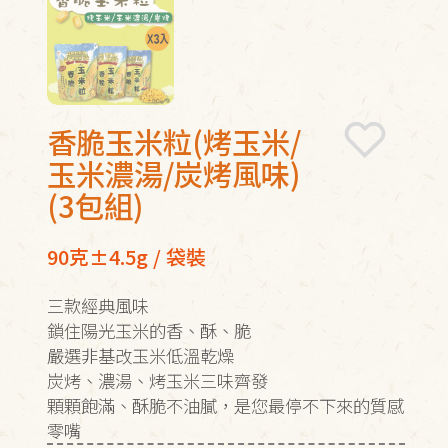
香脆玉米粒(烤玉米/
玉米濃湯/炭烤風味)
(3包組)
90克±4.5g / 袋裝
三款經典風味
鎖住陽光玉米的香、酥、脆
嚴選非基改玉米低溫乾燥
炭烤、濃湯、烤玉米三味齊發
顆顆飽滿、酥脆不油膩，是您最停不下來的質感
零嘴