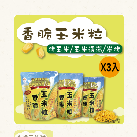
換貨查詢
尋
單查詢
的收藏
物車
B粉絲專頁
INE官方帳號