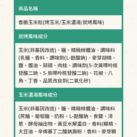
商品名稱
香脆玉米粒(烤玉米/玉米濃湯/炭烤風味)
炭烤風味成分
玉米(非基因改造)、糖、精緻棕櫚油、調味料
(乳糖、香料、調味劑(L-麩酸鈉)、麥芽胡精、
鹽、醬油、蒜頭、肉桂、調味劑(5-次黃嘌呤核
苷酸二鈉、5-鳥嘌呤核苷酸二鈉)、花椒、八
角、丁香、品質改良劑(二氧化矽)
玉米濃湯風味成分
玉米(非基因改造)、糖、精緻棕櫚油、調味料
(蔗糖、葡萄糖、奶粉、L-麩酸鈉、食鹽、洋
蔥、酵母抽出物、黃豆水解蛋白、香料(糊精、
大豆油、辛烯基丁二酸鈉澱粉、香料、麥芽糊