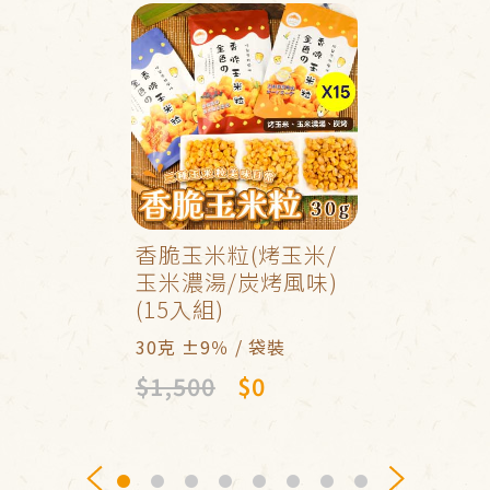
香脆玉米粒(烤玉米/
玉米濃湯/炭烤風味)
(15入組)
30克 ±9％ / 袋裝
$1,500
$0