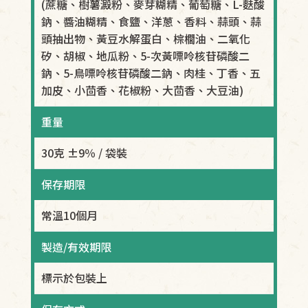
(蔗糖、樹薯澱粉、麥芽糊精、葡萄糖、L-麩酸
鈉、醬油糊精、食鹽、洋蔥、香料、蒜頭、蒜
頭抽出物、黃豆水解蛋白、棕櫚油、二氧化
矽、胡椒、地瓜粉、5-次黃嘌呤核苷磷酸二
鈉、5-鳥嘌呤核苷磷酸二鈉、肉桂、丁香、五
加皮、小茴香、花椒粉、大茴香、大豆油)
重量
30克 ±9％ / 袋裝
保存期限
常溫10個月
製造/有效期限
標示於包裝上