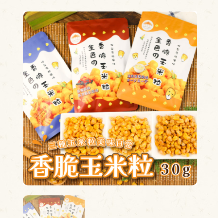
換貨查詢
尋
單查詢
的收藏
物車
B粉絲專頁
INE官方帳號