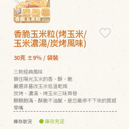
香脆玉米粒(烤玉米/
玉米濃湯/炭烤風味)
30克 ±9％ / 袋裝
三款經典風味
鎖住陽光玉米的香、酥、脆
嚴選非基改玉米低溫乾燥
炭烤、濃湯、烤玉米三味齊發
顆顆飽滿、酥脆不油膩，是您最停不下來的質感
零嘴
● 庫存充足
庫存狀況