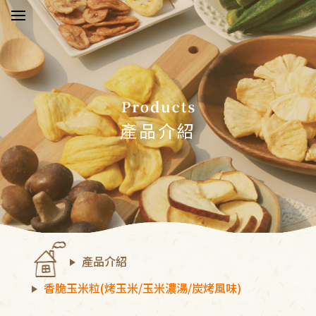
於五桔
新消息
產品介紹
品介紹
驗報告
物須知
產品介紹
絡我們
香脆玉米粒(烤玉米/玉米濃湯/炭烤風味)
員中心