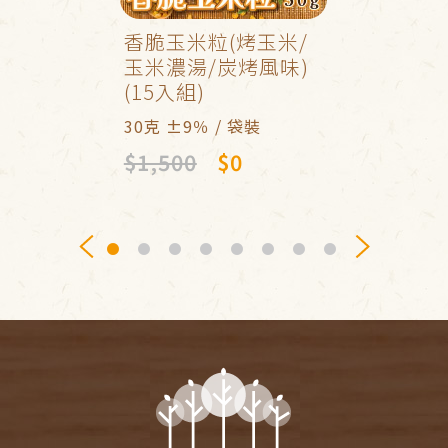
香脆玉米粒(烤玉米/
玉米濃湯/炭烤風味)
(15入組)
30克 ±9％ / 袋裝
$1,500
$0