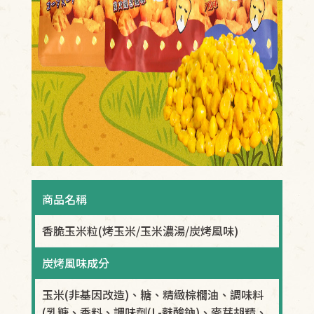
商品名稱
香脆玉米粒(烤玉米/玉米濃湯/炭烤風味)
炭烤風味成分
玉米(非基因改造)、糖、精緻棕櫚油、調味料
(乳糖、香料、調味劑(L-麩酸鈉)、麥芽胡精、