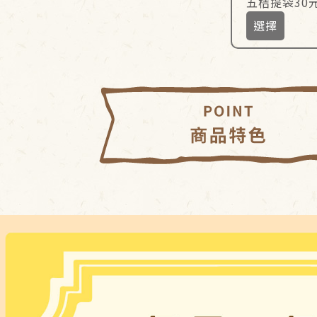
五桔提袋30元 44
選擇