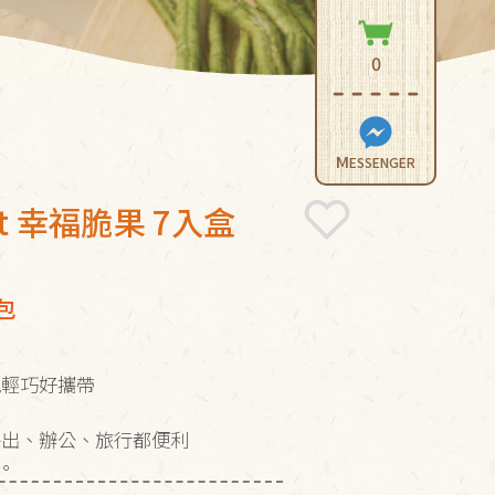
0
M
ESSENGER
Nut 幸福脆果 7入盒
/包
隨手包輕巧好攜帶
外出、辦公、旅行都便利
。