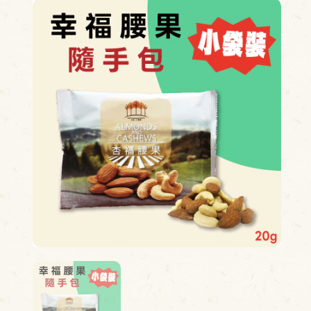
換貨查詢
尋
單查詢
的收藏
物車
B粉絲專頁
INE官方帳號