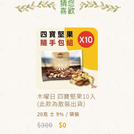
猜您
喜歡
木曜日 四寶堅果10入
(此款為散裝出貨)
20克 ± 9％ / 袋裝
$300
$0