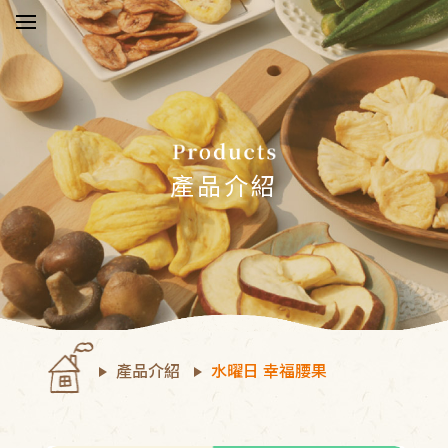
於五桔
新消息
產品介紹
品介紹
驗報告
物須知
產品介紹
水曜日 幸福腰果
絡我們
員中心