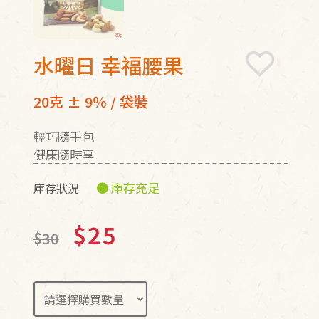
水曜日 幸福腰果
20克 ± 9％ / 袋裝
輕巧隨手包
健康隨時享
● 庫存充足
庫存狀況
$25
$30